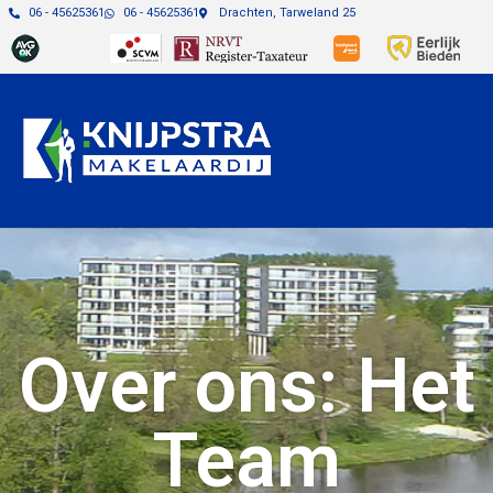
06 - 45625361
06 - 45625361
Drachten, Tarweland 25
Over ons: Het
Team