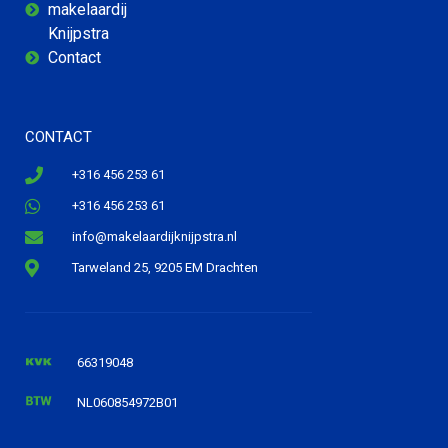
makelaardij
Knijpstra
Contact
CONTACT
+316 456 253 61
+316 456 253 61
info@makelaardijknijpstra.nl
Tarweland 25, 9205 EM Drachten
66319048
NL060854972B01