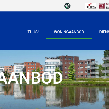
THÚS!
WONINGAANBOD
DIEN
AANBOD