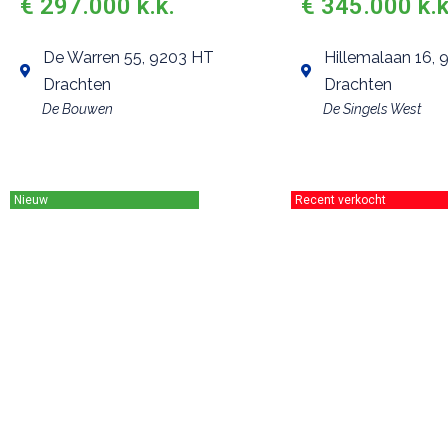
€ 297.000 k.k.
€ 345.000 k.k
De Warren 55, 9203 HT
Hillemalaan 16,
Drachten
Drachten
De Bouwen
De Singels West
Nieuw
Recent verkocht