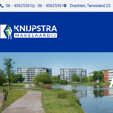
06 - 45625361
06 - 45625361
Drachten, Tarweland 25