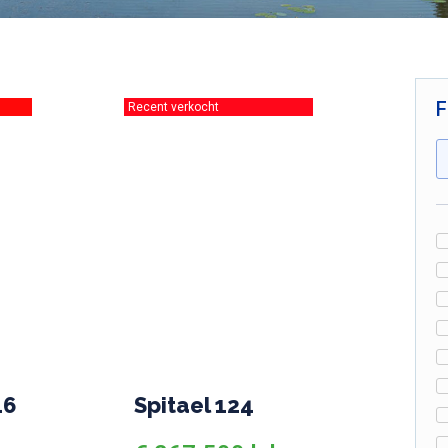
F
d
Recent verkocht
16
Spitael 124