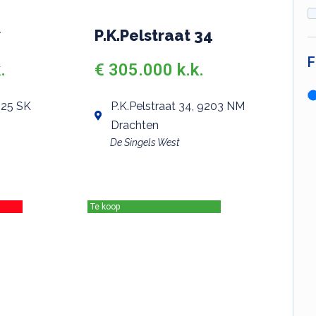
7
P.K.Pelstraat 34
F
.
€ 305.000 k.k.
425 SK
P.K.Pelstraat 34, 9203 NM
Drachten
De Singels West
Te koop