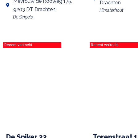
Mevrouw de Rooweg 175,
Drachten
9203 DT Drachten
Himsterhout
De Singels
Recent verkocht
Recent verkocht
De Spiker 33
Torenstraat 