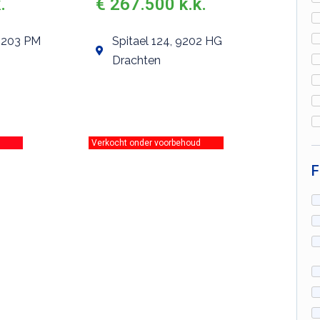
.
€ 267.500 k.k.
 9203 PM
Spitael 124, 9202 HG
Drachten
Verkocht onder voorbehoud
F