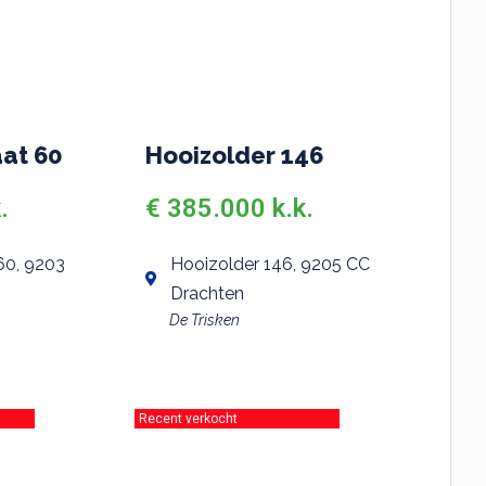
aat 60
Hooizolder 146
.
€ 385.000 k.k.
60, 9203
Hooizolder 146, 9205 CC
Drachten
De Trisken
Recent verkocht