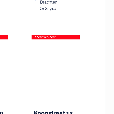
Drachten
De Singels
Recent verkocht
19
Koogstraat 12