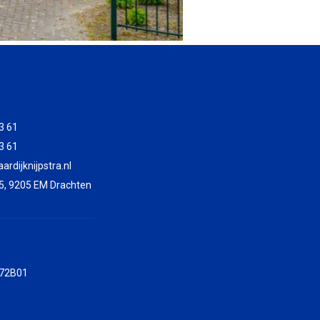
3 61
3 61
rdijknijpstra.nl
5, 9205 EM Drachten
72B01