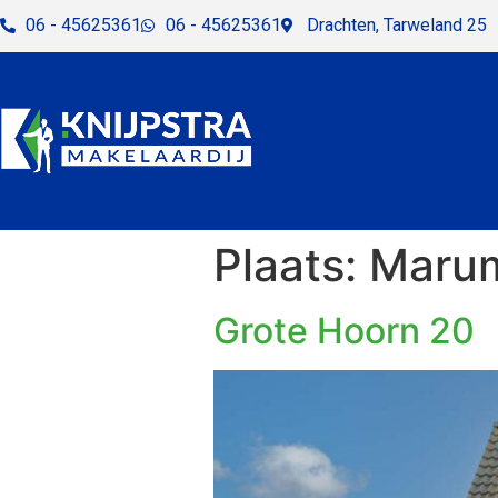
06 - 45625361
06 - 45625361
Drachten, Tarweland 25
Plaats:
Maru
Grote Hoorn 20