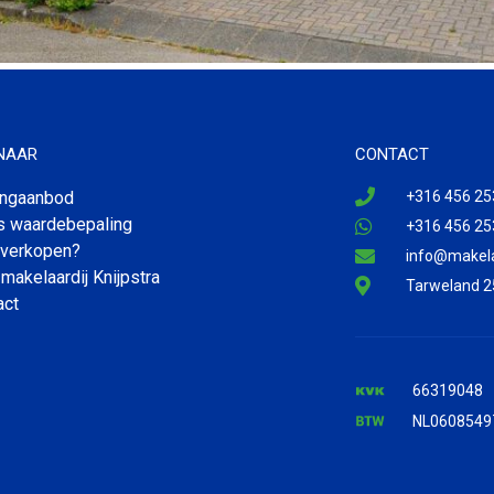
 NAAR
CONTACT
ngaanbod
+316 456 25
is waardebepaling
+316 456 25
 verkopen?
info@makelaa
makelaardij Knijpstra
Tarweland 2
act
66319048
NL0608549