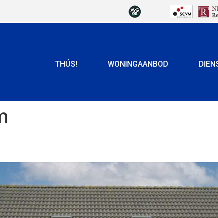
THÚS!
WONINGAANBOD
DIEN
m