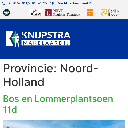
06 - 45625361
06 - 45625361
Drachten, Tarweland 25
Provincie:
Noord-
Holland
Bos en Lommerplantsoen
11d