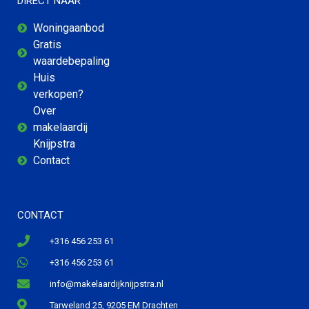
DIRECT NAAR
Woningaanbod
Gratis
waardebepaling
Huis
verkopen?
Over
makelaardij
Knijpstra
Contact
CONTACT
+316 456 253 61
+316 456 253 61
info@makelaardijknijpstra.nl
Tarweland 25, 9205 EM Drachten