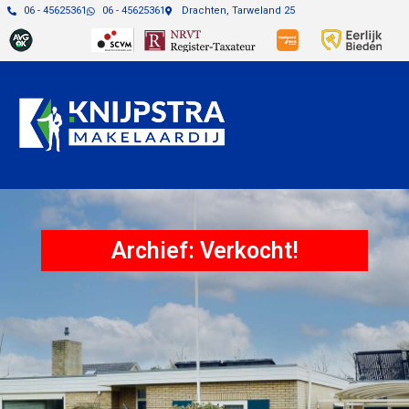
06 - 45625361
06 - 45625361
Drachten, Tarweland 25
Archief: Verkocht!