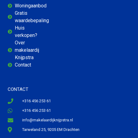
Woningaanbod
Gratis
waardebepaling
Huis
verkopen?
Over
makelaardij
Knijpstra
Contact
CONTACT
+316 456 253 61
+316 456 253 61
info@makelaardijknijpstra.nl
Tarweland 25, 9205 EM Drachten