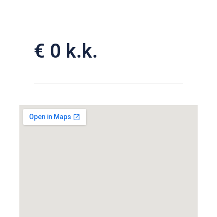
€ 0 k.k.