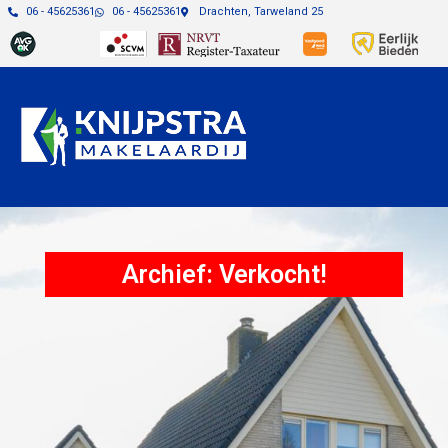
06 - 45625361
06 - 45625361
Drachten, Tarweland 25
Archief: Verkocht!