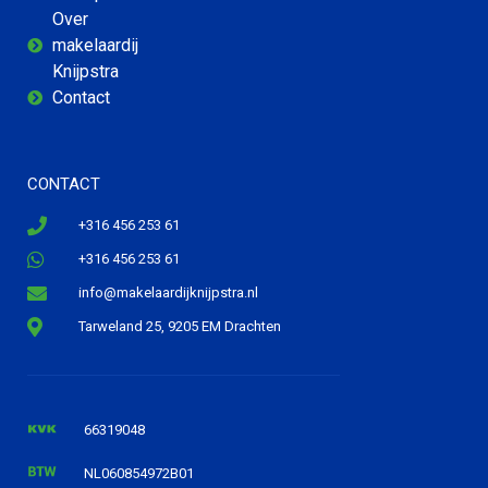
Over
makelaardij
Knijpstra
Contact
CONTACT
+316 456 253 61
+316 456 253 61
info@makelaardijknijpstra.nl
Tarweland 25, 9205 EM Drachten
66319048
NL060854972B01