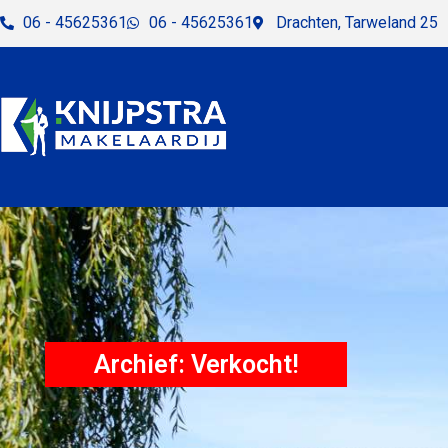
06 - 45625361
06 - 45625361
Drachten, Tarweland 25
Archief: Verkocht!