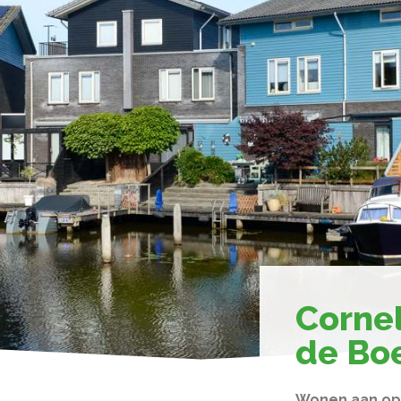
Cornel
de Boe
Wonen aan op