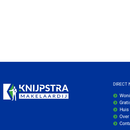
DIRECT
Woni
Grat
Huis
Over 
Cont