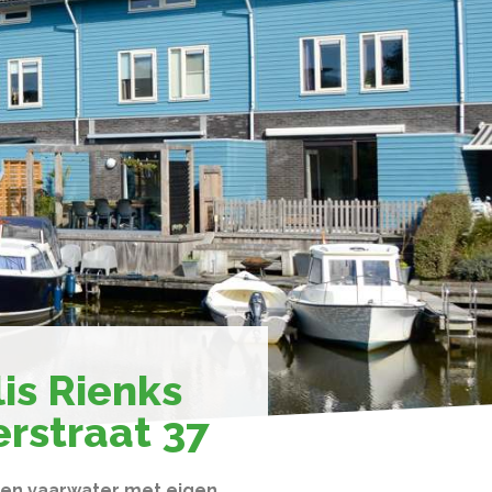
is Rienks
rstraat 37
en vaarwater met eigen