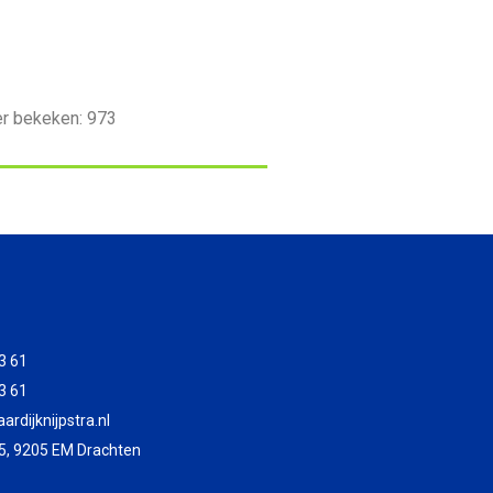
er bekeken:
973
3 61
3 61
rdijknijpstra.nl
5, 9205 EM Drachten