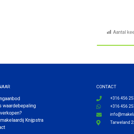
Aantal ke
 NAAR
CONTACT
ngaanbod
+316 456 25
is waardebepaling
+316 456 25
 verkopen?
info@makelaa
makelaardij Knijpstra
Tarweland 2
act