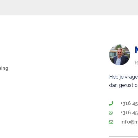
R
ping
Heb je vrag
dan gerust c
+316 45
+316 45
info@ma