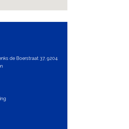
enks de Boerstraat 37, 9204
en
ing