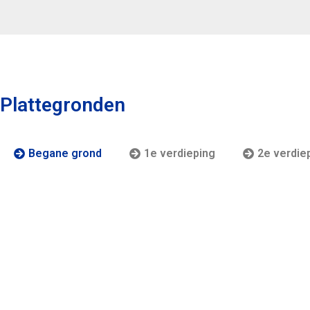
Plattegronden
Begane grond
1e verdieping
2e verdie