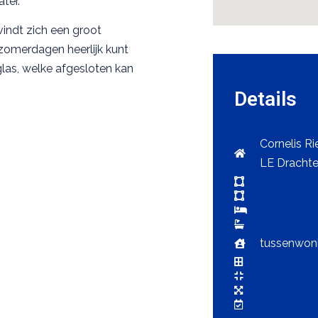
ter.
indt zich een groot
zomerdagen heerlijk kunt
las, welke afgesloten kan
Details
Cornelis Ri
LE Dracht
tussenwon