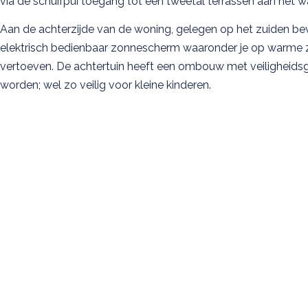
via de schuifpui toegang tot een tweetal terrassen aan het wa
Aan de achterzijde van de woning, gelegen op het zuiden bev
elektrisch bedienbaar zonnescherm waaronder je op warme 
vertoeven. De achtertuin heeft een ombouw met veiligheidsg
worden; wel zo veilig voor kleine kinderen.