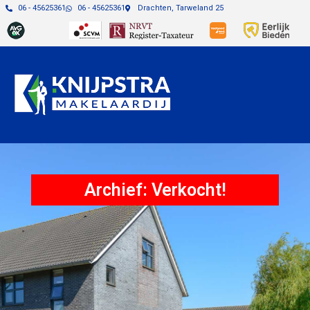
06 - 45625361
06 - 45625361
Drachten, Tarweland 25
Archief: Verkocht!