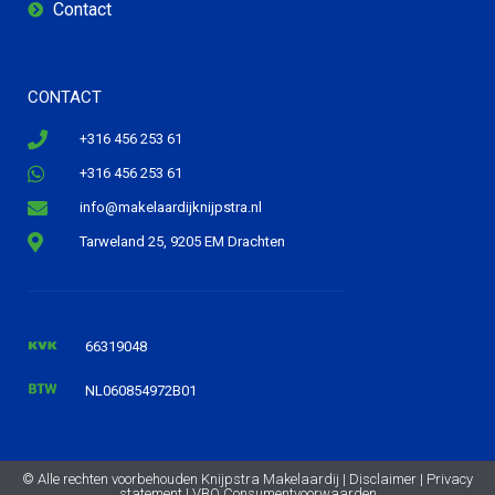
Contact
CONTACT
+316 456 253 61
+316 456 253 61
info@makelaardijknijpstra.nl
Tarweland 25, 9205 EM Drachten
66319048
NL060854972B01
© Alle rechten voorbehouden Knijpstra Makelaardij |
Disclaimer
|
Privacy
statement
|
VBO Consumentvoorwaarden