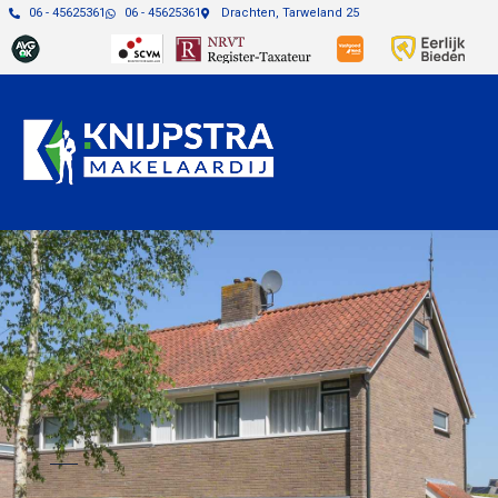
06 - 45625361
06 - 45625361
Drachten, Tarweland 25