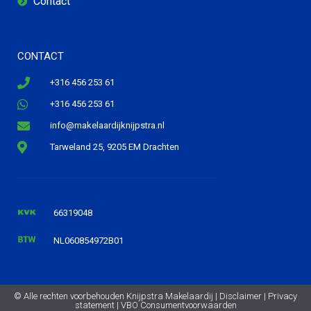
Contact
CONTACT
+316 456 253 61
+316 456 253 61
info@makelaardijknijpstra.nl
Tarweland 25, 9205 EM Drachten
66319048
NL060854972B01
© Alle rechten voorbehouden Knijpstra Makelaardij |
Disclaimer
|
Privacy
statement
|
VBO Consumentvoorwaarden