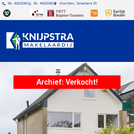
06 - 45625361
06 - 45625361
Drachten, Tarweland 25
Archief: Verkocht!