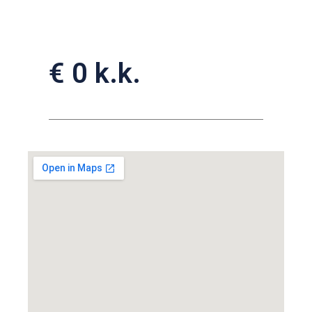
€ 0 k.k.