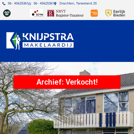
06 - 45625361
06 - 45625361
Drachten, Tarweland 25
Archief: Verkocht!