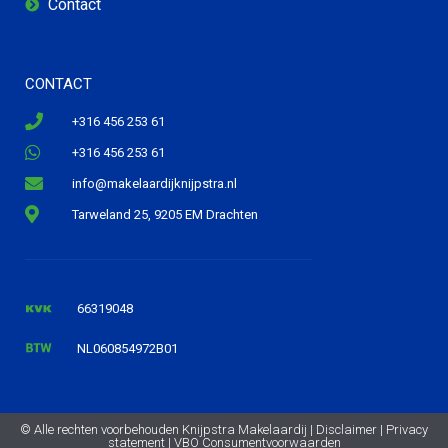
Contact
CONTACT
+316 456 253 61
+316 456 253 61
info@makelaardijknijpstra.nl
Tarweland 25, 9205 EM Drachten
66319048
NL060854972B01
© Alle rechten voorbehouden Knijpstra Makelaardij |
Disclaimer
|
Privacy
statement
|
VBO Consumentvoorwaarden