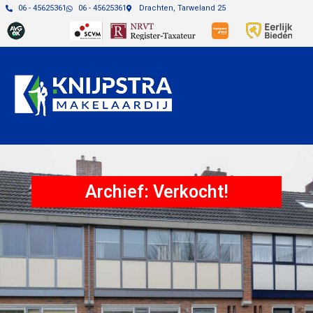
06 - 45625361
06 - 45625361
Drachten, Tarweland 25
Archief: Verkocht!