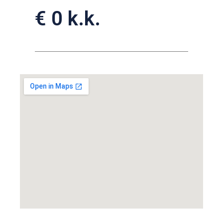
€ 0 k.k.