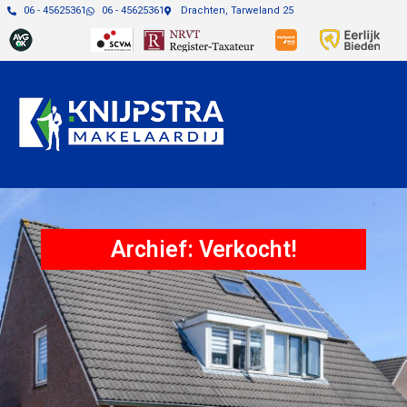
06 - 45625361
06 - 45625361
Drachten, Tarweland 25
Archief: Verkocht!