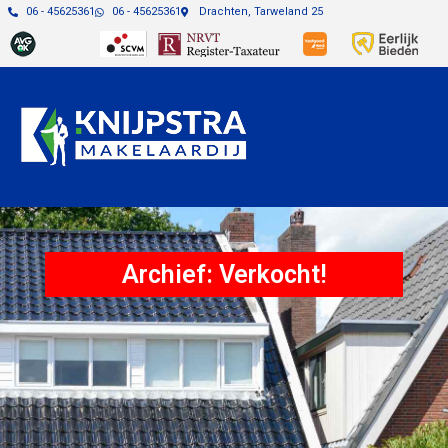
06 - 45625361
06 - 45625361
Drachten, Tarweland 25
Archief: Verkocht!