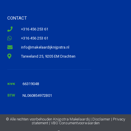
CONTACT
+316 456 253 61
+316 456 253 61
info@makelaardijknijpstra.nl
Tarweland 25, 9205 EM Drachten
66319048
NL060854972B01
© Alle rechten voorbehouden Knijpstra Makelaardij |
Disclaimer
|
Privacy
statement
|
VBO Consumentvoorwaarden