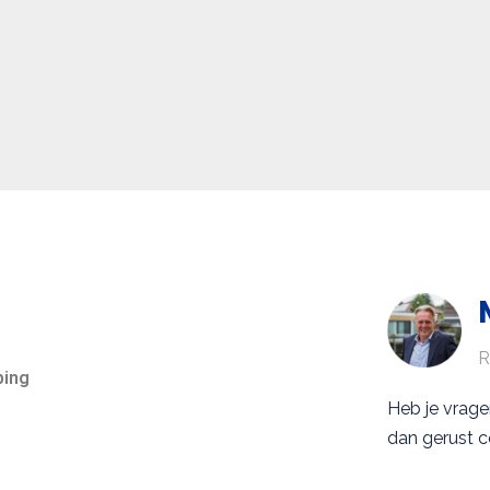
R
ping
Heb je vrag
dan gerust c