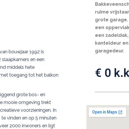
Bakkeveensche
ruime vrijsta
grote garage
een oppervlak
een zadeldak,
kanteldeur en
garagedeur.
van bouwjaar 1992 is
2 slaapkamers en een
rmd middels hete
€ 0 k.k
1 met toegang tot het balkon
liggend grote bos- en
 De mooie omgeving trekt
creatieve voorzieningen. In
te vinden en op 5 minuten
veer 2000 inwoners en ligt