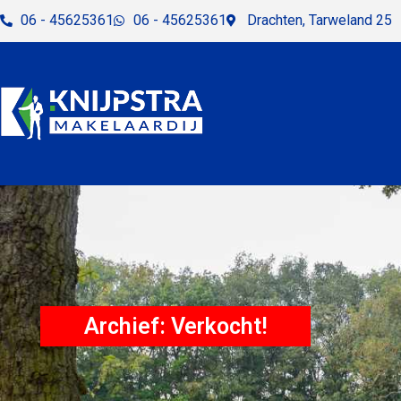
06 - 45625361
06 - 45625361
Drachten, Tarweland 25
Archief: Verkocht!