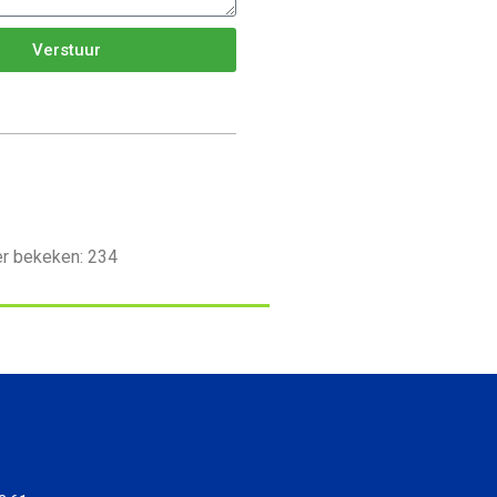
Verstuur
er bekeken:
234