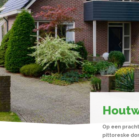
Houtw
Op een prachti
pittoreske do