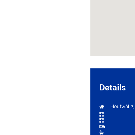
Details
Houtwâl 2,