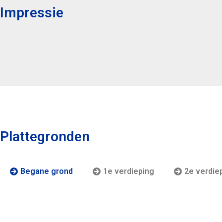
Impressie
Plattegronden
Begane grond
1e verdieping
2e verdie