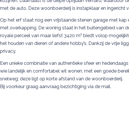
kozijnen. Daarnaast is de diepe oprijlaan verhard, waardoor 
met de auto. Deze woonboerderij is instapklaar en ingericht
Op het erf staat nog een vrijstaande stenen garage met kap 
met overkapping. De woning staat in het buitengebied van 
royale perceel van maar liefst 3420 m² biedt volop mogelijkh
het houden van dieren of andere hobby’s. Dankzij de vrije ligg
privacy.
Een unieke combinatie van authentieke sfeer en hedendaags
wie landelijk en comfortabel wil wonen, met een goede berei
snelweg; deze ligt op korte afstand van de woonboerderij.
Bij voorkeur graag aanvraag bezichtiging via de mail.