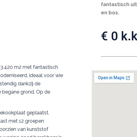
fantastisch ui
en bos.
€ 0 k.k
n 3.420 m2 met fantastisch
oderniseerd, ideaal voor wie
stendig dankzij de
e begane grond. Op de
iekookplaat geplaatst.
kast met 12 groepen
oorzien van kunststof