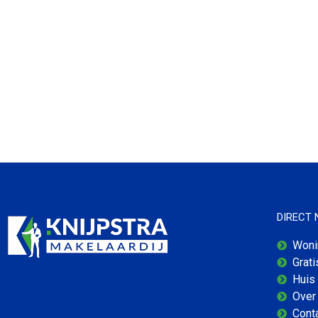
DIRECT
Woni
Grat
Huis
Over 
Cont