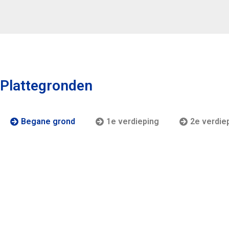
Plattegronden
Begane grond
1e verdieping
2e verdie