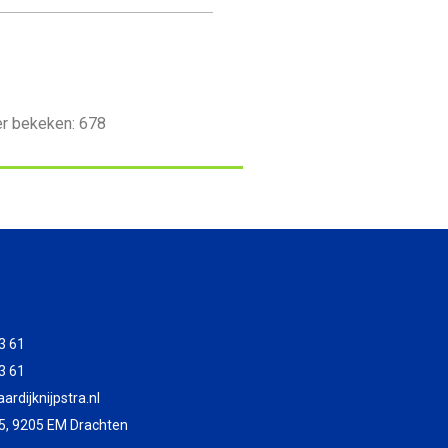
er bekeken:
678
3 61
3 61
rdijknijpstra.nl
5, 9205 EM Drachten