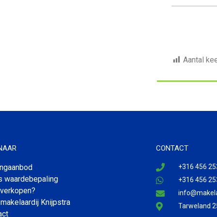
Aantal ke
 NAAR
CONTACT
ngaanbod
+316 456 25
is waardebepaling
+316 456 25
 verkopen?
info@makelaa
makelaardij Knijpstra
Tarweland 2
act