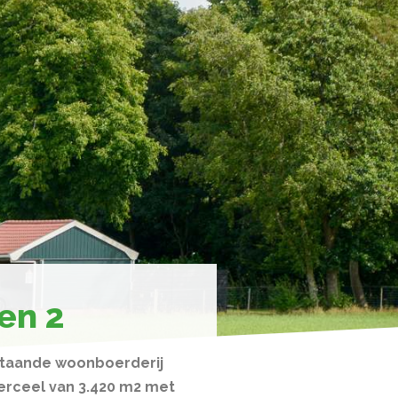
en 2
jstaande woonboerderij
erceel van 3.420 m2 met