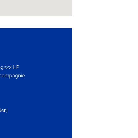
 9222 LP
rcompagnie
rij