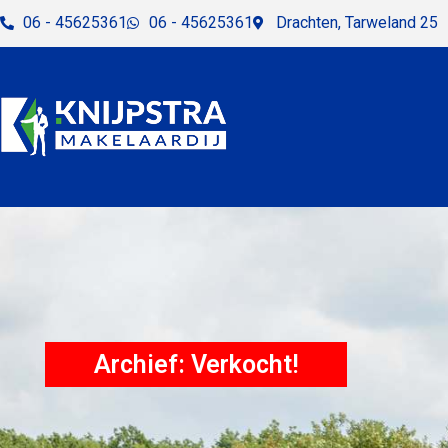
06 - 45625361
06 - 45625361
Drachten, Tarweland 25
Archief: Verkocht!