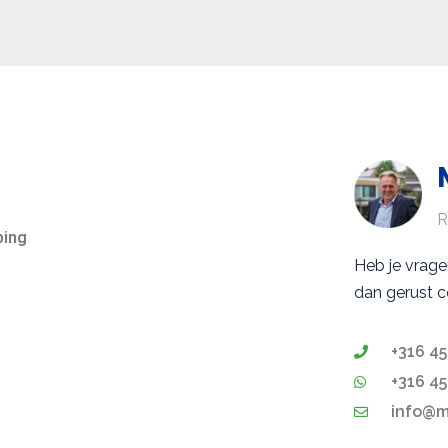
R
ping
Heb je vrag
dan gerust c
+316 45
+316 45
info@ma