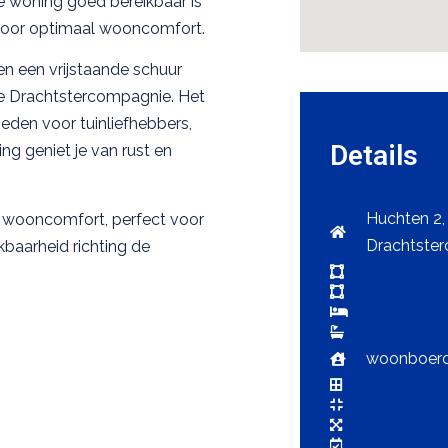
de woning goed bereikbaar is
 voor optimaal wooncomfort.
en een vrijstaande schuur
de Drachtstercompagnie. Het
eden voor tuinliefhebbers,
Details
ing geniet je van rust en
Huchten 2,
 wooncomfort, perfect voor
Drachtste
kbaarheid richting de
woonboerde