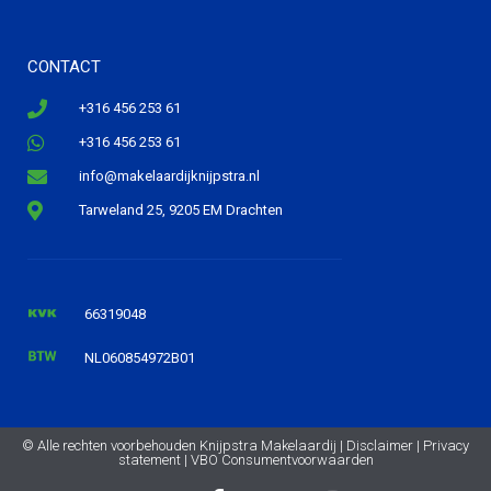
CONTACT
+316 456 253 61
+316 456 253 61
info@makelaardijknijpstra.nl
Tarweland 25, 9205 EM Drachten
66319048
NL060854972B01
© Alle rechten voorbehouden Knijpstra Makelaardij |
Disclaimer
|
Privacy
statement
|
VBO Consumentvoorwaarden