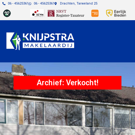
06 - 45625361
06 - 45625361
Drachten, Tarweland 25
Archief: Verkocht!