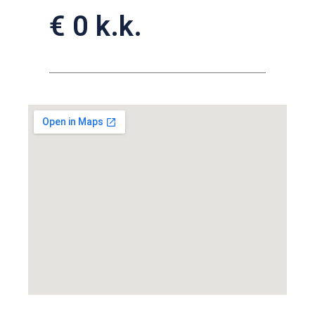
€ 0 k.k.