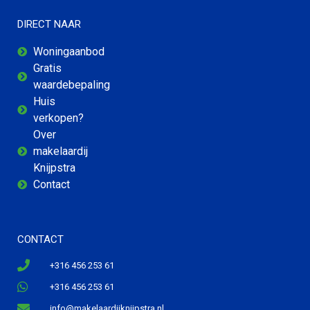
DIRECT NAAR
Woningaanbod
Gratis
waardebepaling
Huis
verkopen?
Over
makelaardij
Knijpstra
Contact
CONTACT
+316 456 253 61
+316 456 253 61
info@makelaardijknijpstra.nl