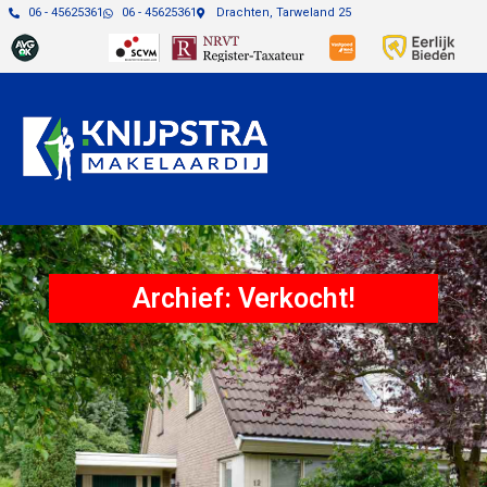
06 - 45625361
06 - 45625361
Drachten, Tarweland 25
Archief: Verkocht!