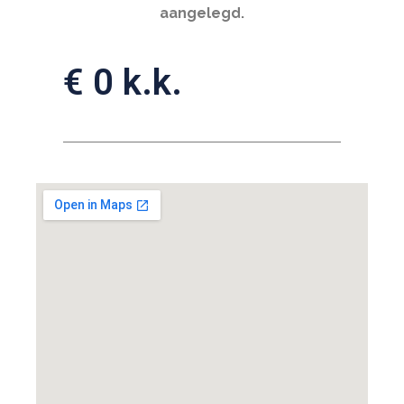
aangelegd.
€ 0 k.k.