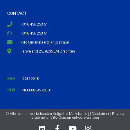
CONTACT
+316 456 253 61
+316 456 253 61
info@makelaardijknijpstra.nl
Tarweland 25, 9205 EM Drachten
66319048
NL060854972B01
© Alle rechten voorbehouden Knijpstra Makelaardij |
Disclaimer
|
Privacy
statement
|
VBO Consumentvoorwaarden