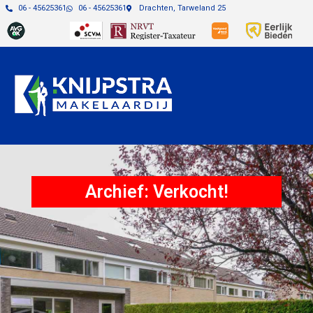
06 - 45625361
06 - 45625361
Drachten, Tarweland 25
Archief: Verkocht!