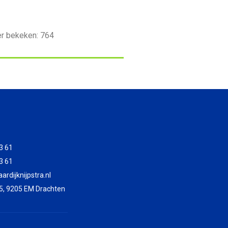
er bekeken:
764
3 61
3 61
rdijknijpstra.nl
5, 9205 EM Drachten