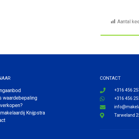
Aantal ke
 NAAR
CONTACT
ngaanbod
+316 456 25
is waardebepaling
+316 456 25
 verkopen?
info@makelaa
makelaardij Knijpstra
Tarweland 2
act