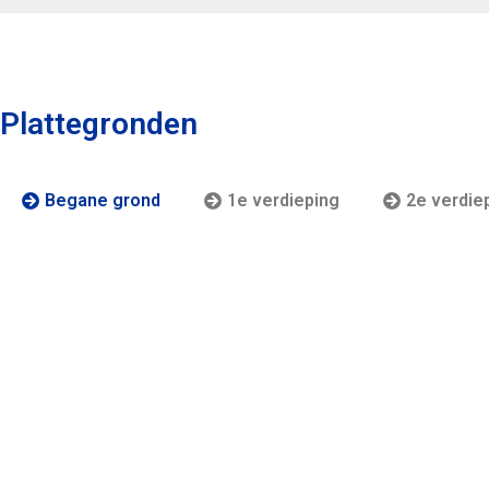
Plattegronden
Begane grond
1e verdieping
2e verdie