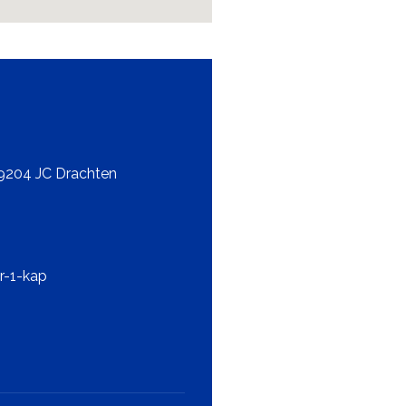
9204 JC Drachten
r-1-kap