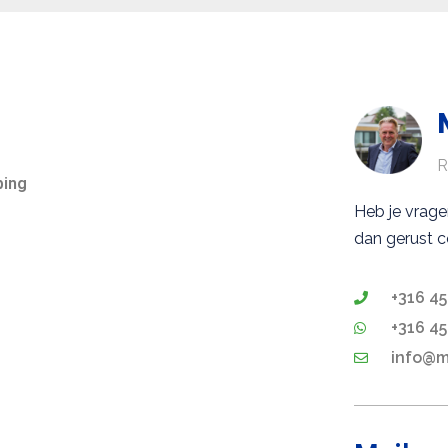
R
ping
Heb je vrag
dan gerust c
+316 45
+316 45
info@ma