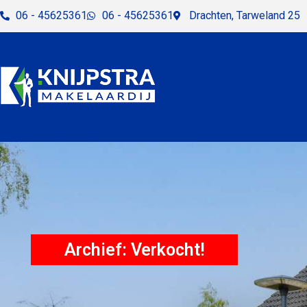
06 - 45625361
06 - 45625361
Drachten, Tarweland 25
Archief: Verkocht!