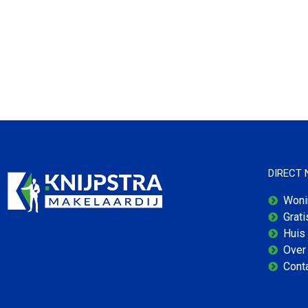
DIRECT
Woni
Grat
Huis
Over 
Cont