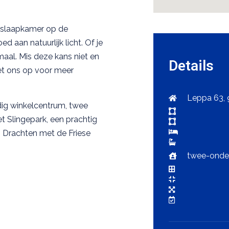
a slaapkamer op de
 aan natuurlijk licht. Of je
maal. Mis deze kans niet en
Details
et ons op voor meer
Leppa 63, 
dig winkelcentrum, twee
et Slingepark, een prachtig
 Drachten met de Friese
twee-onde