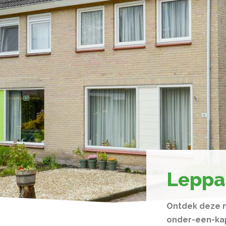
Leppa
Ontdek deze 
onder-een-ka