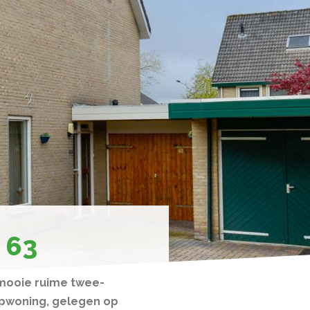
 63
mooie ruime twee-
pwoning, gelegen op