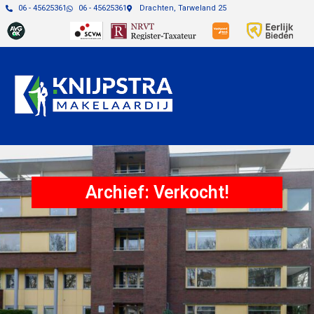
06 - 45625361
06 - 45625361
Drachten, Tarweland 25
Archief: Verkocht!