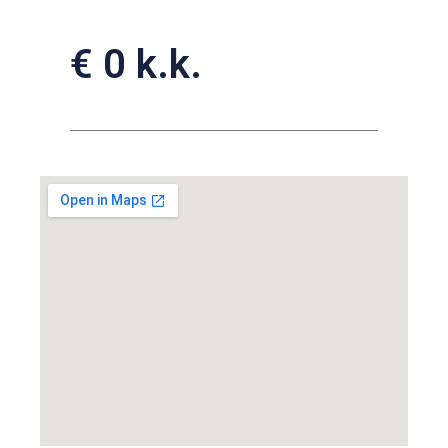
€ 0 k.k.