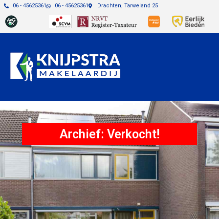
06 - 45625361
06 - 45625361
Drachten, Tarweland 25
Archief: Verkocht!