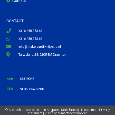
Contact
CONTACT
+316 456 253 61
+316 456 253 61
info@makelaardijknijpstra.nl
Tarweland 25, 9205 EM Drachten
66319048
NL060854972B01
© Alle rechten voorbehouden Knijpstra Makelaardij |
Disclaimer
|
Privacy
statement
|
VBO Consumentvoorwaarden