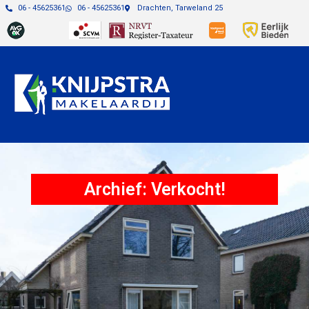
06 - 45625361
06 - 45625361
Drachten, Tarweland 25
Archief: Verkocht!