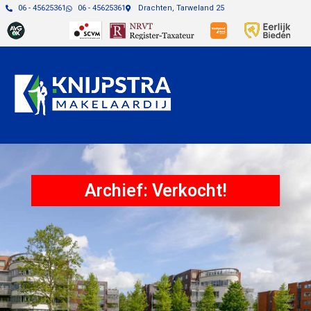
06 - 45625361
06 - 45625361
Drachten, Tarweland 25
Archief: Verkocht!