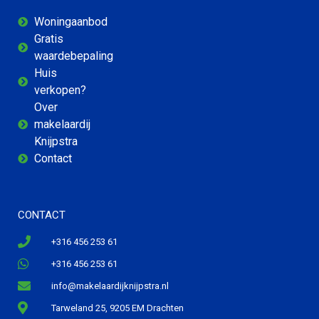
Woningaanbod
Gratis
waardebepaling
Huis
verkopen?
Over
makelaardij
Knijpstra
Contact
CONTACT
+316 456 253 61
+316 456 253 61
info@makelaardijknijpstra.nl
Tarweland 25, 9205 EM Drachten