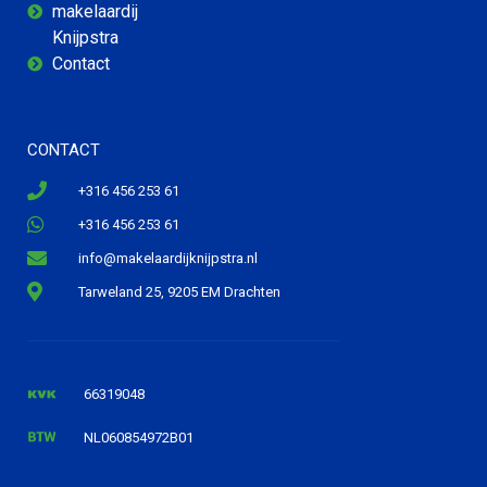
makelaardij
Knijpstra
Contact
CONTACT
+316 456 253 61
+316 456 253 61
info@makelaardijknijpstra.nl
Tarweland 25, 9205 EM Drachten
66319048
NL060854972B01