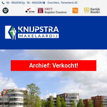
06 - 45625361
06 - 45625361
Drachten, Tarweland 25
Archief: Verkocht!