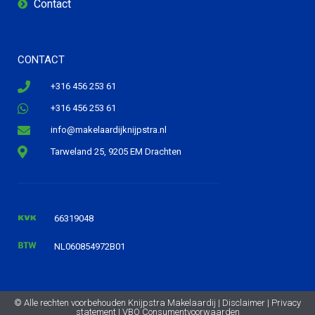
Contact
CONTACT
+316 456 253 61
+316 456 253 61
info@makelaardijknijpstra.nl
Tarweland 25, 9205 EM Drachten
66319048
NL060854972B01
© Alle rechten voorbehouden Knijpstra Makelaardij |
Disclaimer
|
Privacy
statement
|
VBO Consumentvoorwaarden