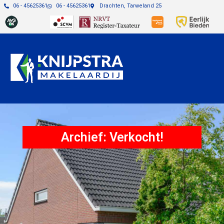
06 - 45625361
06 - 45625361
Drachten, Tarweland 25
Archief: Verkocht!