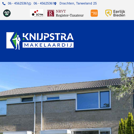
06 - 45625361
06 - 45625361
Drachten, Tarweland 25