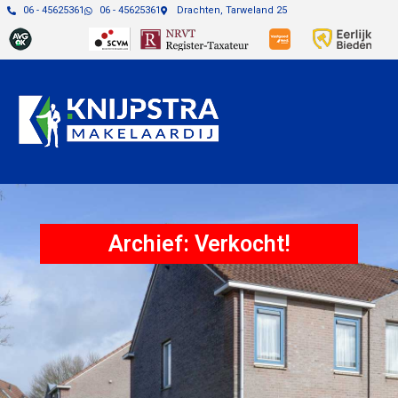
06 - 45625361
06 - 45625361
Drachten, Tarweland 25
Archief: Verkocht!