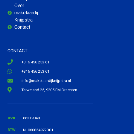
Over
makelaardij
Knijpstra
Contact
CONTACT
+316 456 253 61
+316 456 253 61
info@makelaardijknijpstra.nl
Tarweland 25, 9205 EM Drachten
66319048
NL060854972B01