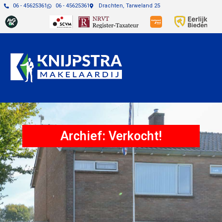
06 - 45625361
06 - 45625361
Drachten, Tarweland 25
Archief: Verkocht!