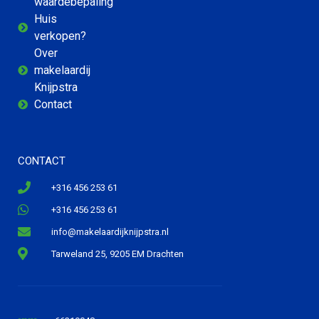
waardebepaling
Huis
verkopen?
Over
makelaardij
Knijpstra
Contact
CONTACT
+316 456 253 61
+316 456 253 61
info@makelaardijknijpstra.nl
Tarweland 25, 9205 EM Drachten