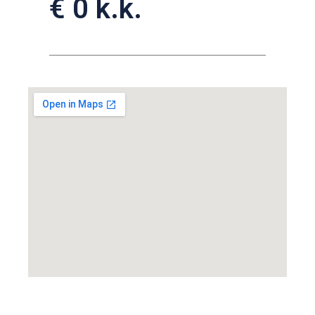
€ 0 k.k.