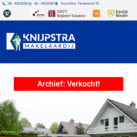
06 - 45625361
06 - 45625361
Drachten, Tarweland 25
Archief: Verkocht!