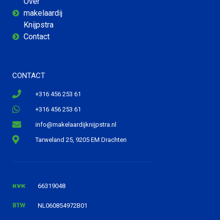
Over
makelaardij
Knijpstra
Contact
CONTACT
+316 456 253 61
+316 456 253 61
info@makelaardijknijpstra.nl
Tarweland 25, 9205 EM Drachten
66319048
NL060854972B01