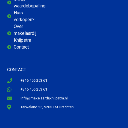
waardebepaling
Huis
verkopen?
Over
makelaardij
Knijpstra
Contact
CONTACT
+316 456 253 61
+316 456 253 61
info@makelaardijknijpstra.nl
Tarweland 25, 9205 EM Drachten