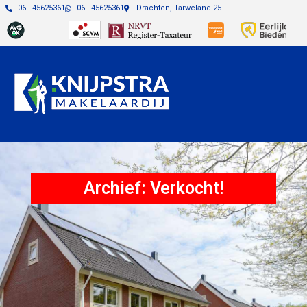
06 - 45625361
06 - 45625361
Drachten, Tarweland 25
Archief: Verkocht!