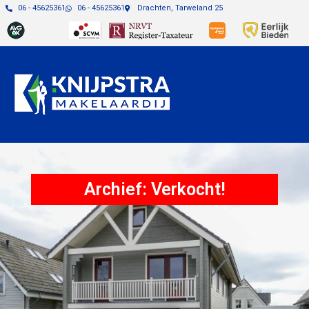
06 - 45625361
06 - 45625361
Drachten, Tarweland 25
Archief: Verkocht!