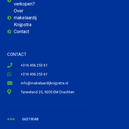
verkopen?
Over
makelaardij
Knijpstra
Contact
CONTACT
+316 456 253 61
+316 456 253 61
info@makelaardijknijpstra.nl
Tarweland 25, 9205 EM Drachten
66319048