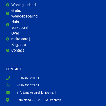
Woningaanbod
Gratis
waardebepaling
Huis
verkopen?
Over
makelaardij
Knijpstra
Contact
CONTACT
+316 456 253 61
+316 456 253 61
info@makelaardijknijpstra.nl
Tarweland 25, 9205 EM Drachten