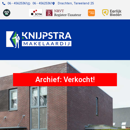
06 - 45625361
06 - 45625361
Drachten, Tarweland 25
Archief: Verkocht!