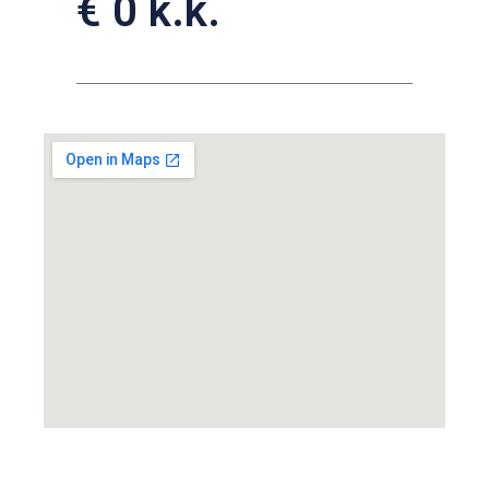
€ 0 k.k.