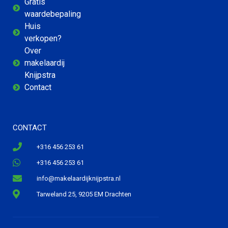
Gratis
waardebepaling
Huis
verkopen?
Over
makelaardij
Knijpstra
Contact
CONTACT
+316 456 253 61
+316 456 253 61
info@makelaardijknijpstra.nl
Tarweland 25, 9205 EM Drachten