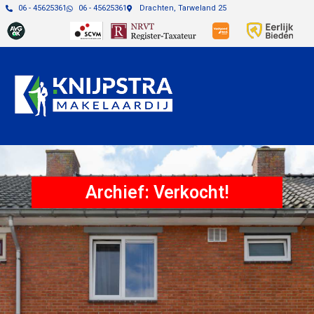
06 - 45625361
06 - 45625361
Drachten, Tarweland 25
Archief: Verkocht!