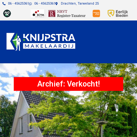
06 - 45625361
06 - 45625361
Drachten, Tarweland 25
Archief: Verkocht!