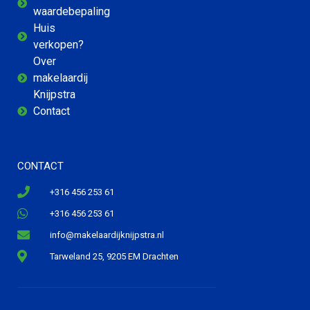
waardebepaling
Huis
verkopen?
Over
makelaardij
Knijpstra
Contact
CONTACT
+316 456 253 61
+316 456 253 61
info@makelaardijknijpstra.nl
Tarweland 25, 9205 EM Drachten