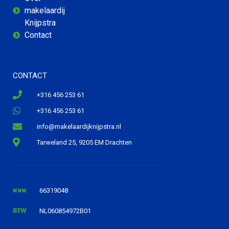
makelaardij
Knijpstra
Contact
CONTACT
+316 456 253 61
+316 456 253 61
info@makelaardijknijpstra.nl
Tarweland 25, 9205 EM Drachten
66319048
NL060854972B01