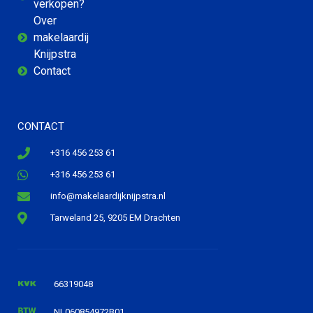
verkopen?
Over
makelaardij
Knijpstra
Contact
CONTACT
+316 456 253 61
+316 456 253 61
info@makelaardijknijpstra.nl
Tarweland 25, 9205 EM Drachten
66319048
NL060854972B01