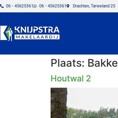
06 - 45625361
06 - 45625361
Drachten, Tarweland 25
Plaats:
Bakk
Houtwal 2