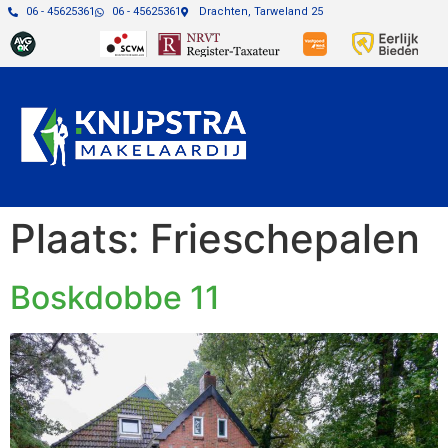
06 - 45625361
06 - 45625361
Drachten, Tarweland 25
Plaats:
Frieschepalen
Boskdobbe 11