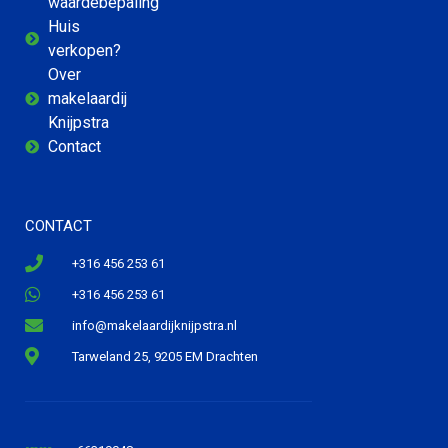
waardebepaling
Huis
verkopen?
Over
makelaardij
Knijpstra
Contact
CONTACT
+316 456 253 61
+316 456 253 61
info@makelaardijknijpstra.nl
Tarweland 25, 9205 EM Drachten