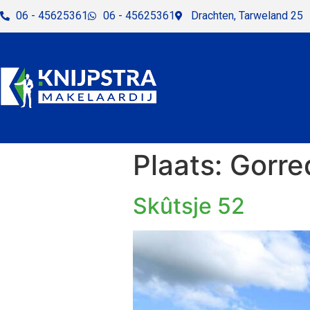
06 - 45625361
06 - 45625361
Drachten, Tarweland 25
Plaats:
Gorred
Skûtsje 52