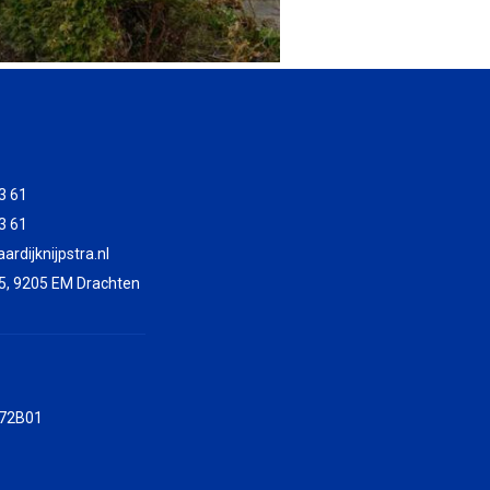
3 61
3 61
rdijknijpstra.nl
5, 9205 EM Drachten
72B01