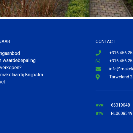
 NAAR
CONTACT
ngaanbod
+316 456 25
is waardebepaling
+316 456 25
 verkopen?
info@makelaa
makelaardij Knijpstra
Tarweland 2
act
66319048
NL0608549