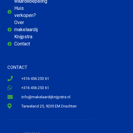
waardebepaling
Huis
verkopen?
Over
makelaardij
Knijpstra
Contact
CONTACT
+316 456 253 61
+316 456 253 61
info@makelaardijknijpstra.nl
Tarweland 25, 9205 EM Drachten