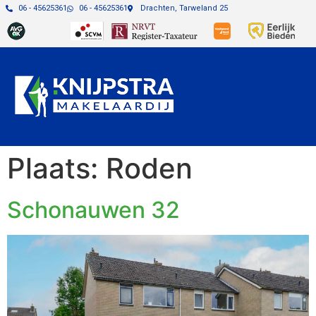
06 - 45625361
06 - 45625361
Drachten, Tarweland 25
Plaats:
Roden
Schonauwen 32