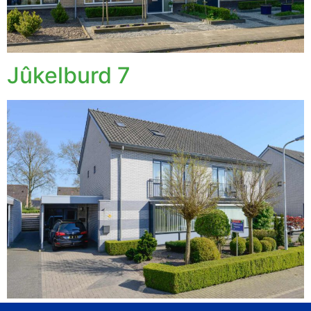
Jûkelburd 7