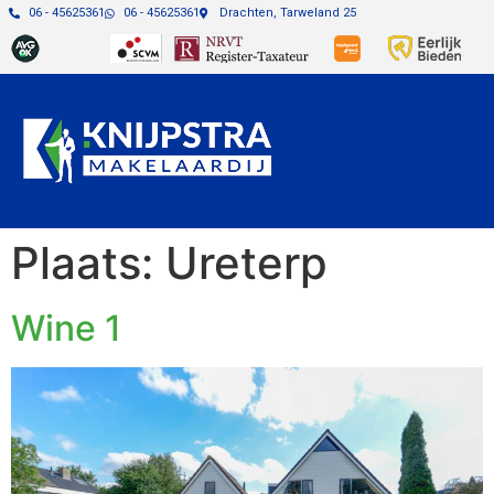
06 - 45625361
06 - 45625361
Drachten, Tarweland 25
Plaats:
Ureterp
Wine 1