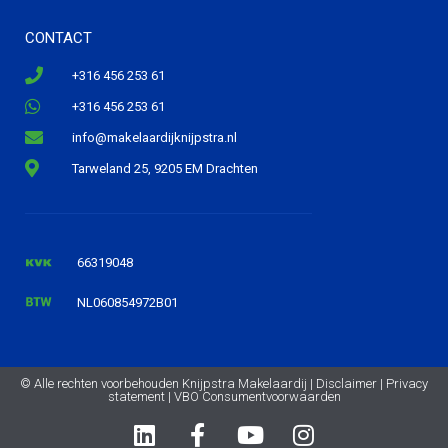
CONTACT
+316 456 253 61
+316 456 253 61
info@makelaardijknijpstra.nl
Tarweland 25, 9205 EM Drachten
66319048
NL060854972B01
© Alle rechten voorbehouden Knijpstra Makelaardij |
Disclaimer
|
Privacy
statement
|
VBO Consumentvoorwaarden