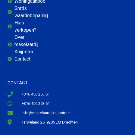
Woningaanbod
Gratis
waardebepaling
Huis
verkopen?
Over
makelaardij
Knijpstra
Contact
CONTACT
+316 456 253 61
+316 456 253 61
info@makelaardijknijpstra.nl
Tarweland 25, 9205 EM Drachten