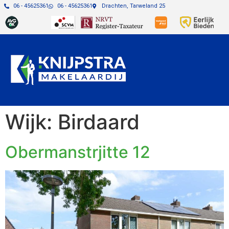
06 - 45625361
06 - 45625361
Drachten, Tarweland 25
Wijk:
Birdaard
Obermanstrjitte 12