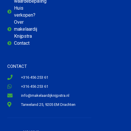
waardebepaling
Huis
verkopen?
Over
makelaardij
Knijpstra
Contact
CONTACT
+316 456 253 61
+316 456 253 61
info@makelaardijknijpstra.nl
Tarweland 25, 9205 EM Drachten