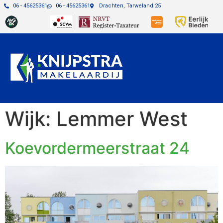
06 - 45625361
06 - 45625361
Drachten, Tarweland 25
Wijk:
Lemmer West
Koevordermeerstraat 24