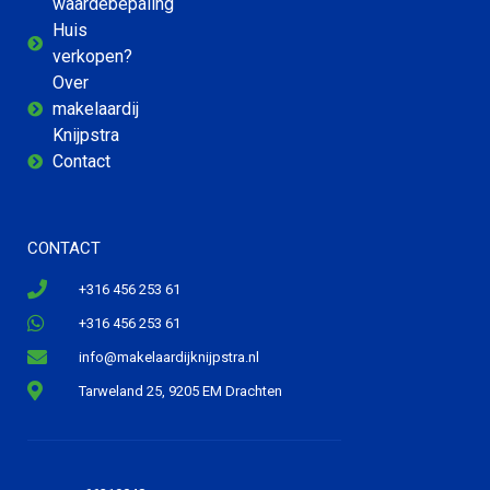
waardebepaling
Huis
verkopen?
Over
makelaardij
Knijpstra
Contact
CONTACT
+316 456 253 61
+316 456 253 61
info@makelaardijknijpstra.nl
Tarweland 25, 9205 EM Drachten