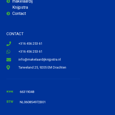
makelaardij
Knijpstra
Contact
CONTACT
+316 456 253 61
+316 456 253 61
info@makelaardijknijpstra.nl
Tarweland 25, 9205 EM Drachten
66319048
NL060854972B01