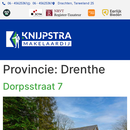
06 - 45625361
06 - 45625361
Drachten, Tarweland 25
Provincie:
Drenthe
Dorpsstraat 7