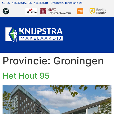
06 - 45625361
06 - 45625361
Drachten, Tarweland 25
Provincie:
Groningen
Het Hout 95